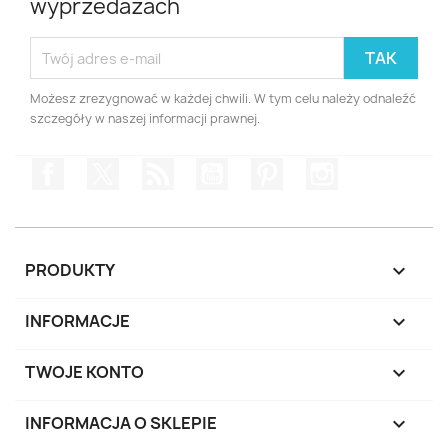
wyprzedażach
Możesz zrezygnować w każdej chwili. W tym celu należy odnaleźć
szczegóły w naszej informacji prawnej.
Facebook
Twitter
Rss
YouTube
Pinterest
Instagram
PRODUKTY

INFORMACJE

TWOJE KONTO

INFORMACJA O SKLEPIE
keyboard_arrow_down