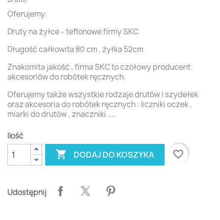
Oferujemy:
Druty na żyłce - teflonowe firmy SKC
Długość całkowita 80 cm , żyłka 52cm
Znakomita jakość , firma SKC to czołowy producent
akcesoriów do robótek ręcznych.
Oferujemy także wszystkie rodzaje drutów i szydełek
oraz akcesoria do robótek ręcznych : liczniki oczek ,
miarki do drutów , znaczniki ....
Ilość

favorite_border
DODAJ DO KOSZYKA
Udostępnij