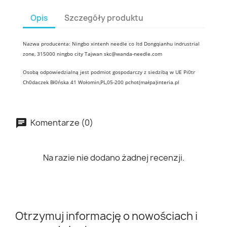
Opis
Szczegóły produktu
Nazwa producenta: Ningbo xintenh needle co ltd Dongqianhu indrustrial
zone, 315000 ningbo city Tajwan skc@wanda-needle.com
Osobą odpowiedzialną jest podmiot gospodarczy z siedzibą w UE Pi0tr
Ch0daczek Bł0ńska 41 Wołomin,PL,05-200 pchot(małpa)interia.pl
Komentarze (0)
Na razie nie dodano żadnej recenzji.
Otrzymuj informację o nowościach i