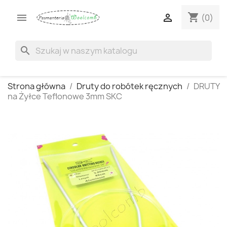
shopping_cart


(0)
search
Strona główna
Druty do robótek ręcznych
DRUTY
na Żyłce Teflonowe 3mm SKC