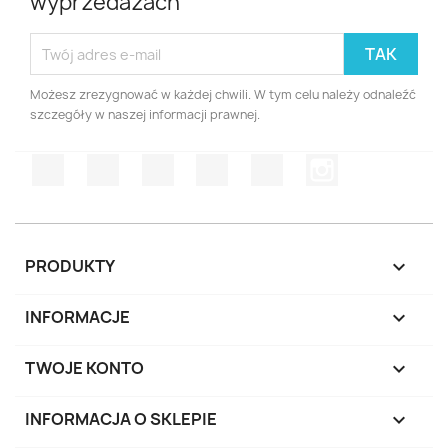
wyprzedażach
Możesz zrezygnować w każdej chwili. W tym celu należy odnaleźć
szczegóły w naszej informacji prawnej.
Facebook
Twitter
Rss
YouTube
Pinterest
Instagram
PRODUKTY

INFORMACJE

TWOJE KONTO

INFORMACJA O SKLEPIE
keyboard_arrow_down