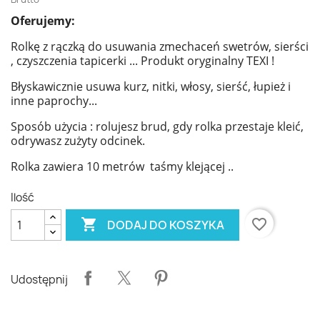
Oferujemy:
Rolkę z rączką do usuwania zmechaceń swetrów, sierści
, czyszczenia tapicerki ... Produkt oryginalny TEXI !
Błyskawicznie usuwa kurz, nitki, włosy, sierść, łupież i
inne paprochy...
Sposób użycia : rolujesz brud, gdy rolka przestaje kleić,
odrywasz zużyty odcinek.
Rolka zawiera 10 metrów taśmy klejącej ..
Ilość

favorite_border
DODAJ DO KOSZYKA
Udostępnij