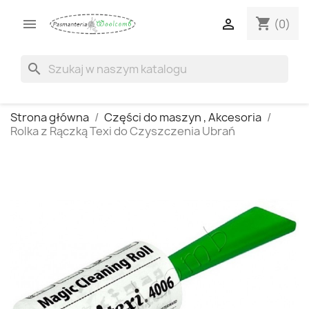
shopping_cart


(0)
search
Strona główna
Części do maszyn , Akcesoria
Rolka z Rączką Texi do Czyszczenia Ubrań