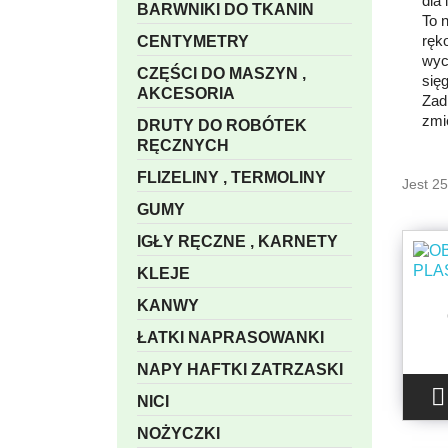
dla
BARWNIKI DO TKANIN
To 
ręk
CENTYMETRY
wyc
CZĘŚCI DO MASZYN ,
się
AKCESORIA
Zadb
zmi
DRUTY DO ROBÓTEK
RĘCZNYCH
FLIZELINY , TERMOLINY
Jest 2
GUMY
IGŁY RĘCZNE , KARNETY
KLEJE
KANWY
ŁATKI NAPRASOWANKI
NAPY HAFTKI ZATRZASKI

NICI
NOŻYCZKI