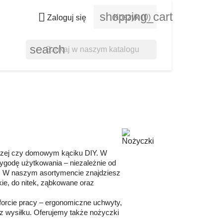
shopping_cart

Koszyk
(0)
Zaloguj się
search
iczej czy domowym kąciku DIY. W
 wygodę użytkowania – niezależnie od
je. W naszym asortymencie znajdziesz
ie, do nitek, ząbkowane oraz
forcie pracy – ergonomiczne uchwyty,
bez wysiłku. Oferujemy także nożyczki