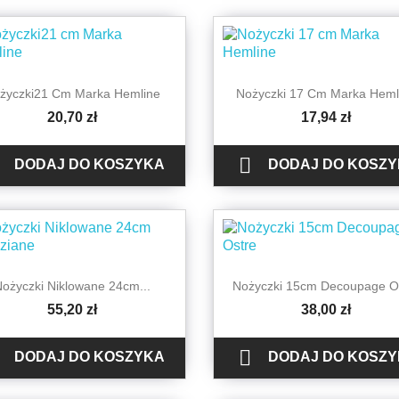


Szybki podgląd
Szybki podgląd
życzki21 Cm Marka Hemline
Nożyczki 17 Cm Marka Heml
20,70 zł
17,94 zł

DODAJ DO KOSZYKA
DODAJ DO KOSZ


Szybki podgląd
Szybki podgląd
Nożyczki Niklowane 24cm...
Nożyczki 15cm Decoupage O
55,20 zł
38,00 zł

DODAJ DO KOSZYKA
DODAJ DO KOSZ