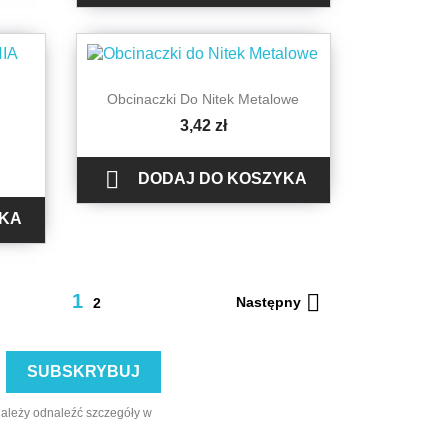

Szybki podgląd
Obcinaczki Do Nitek Metalowe
3,42 zł

DODAJ DO KOSZYKA
YKA

1
Następny
2
należy odnaleźć szczegóły w