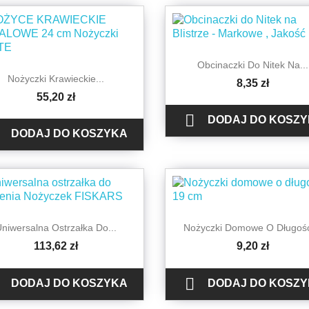

Szybki podgląd
Obcinaczki Do Nitek Na...

Szybki podgląd
Nożyczki Krawieckie...
8,35 zł
55,20 zł

DODAJ DO KOSZ
DODAJ DO KOSZYKA


Szybki podgląd
Szybki podgląd
Uniwersalna Ostrzałka Do...
Nożyczki Domowe O Długości
113,62 zł
9,20 zł

DODAJ DO KOSZYKA
DODAJ DO KOSZ