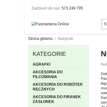
Zadzwoń do nas:
573 249 795
K
Strona główna
Nożyczki
N
KATEGORIE
Noż
AGRAFKI
AKCESORIA DO
Dob
FILCOWANIA
Pas
teg
AKCESORIA DO ROBÓTEK
mod
RĘCZNYCH
uni
AKCESORIA DO FIRANEK
Każ
ZASŁONEK
ostr