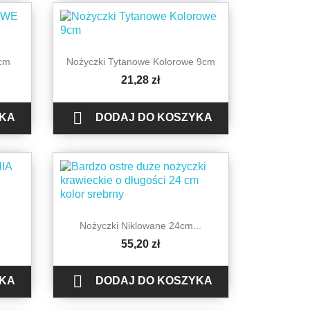

Szybki podgląd
3cm
Nożyczki Tytanowe Kolorowe 9cm
21,28 zł

YKA
DODAJ DO KOSZYKA

Szybki podgląd
Nożyczki Niklowane 24cm...
55,20 zł

YKA
DODAJ DO KOSZYKA