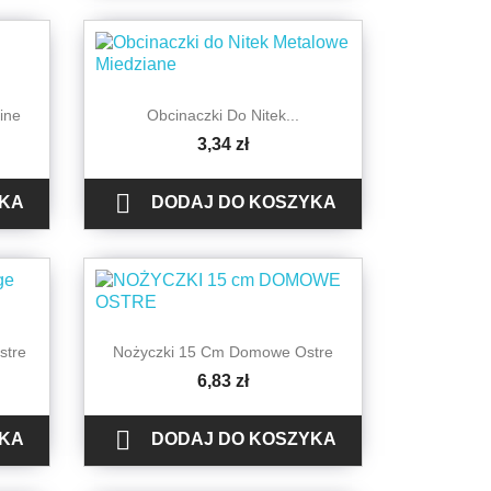

Szybki podgląd
ine
Obcinaczki Do Nitek...
3,34 zł

YKA
DODAJ DO KOSZYKA

Szybki podgląd
stre
Nożyczki 15 Cm Domowe Ostre
6,83 zł

YKA
DODAJ DO KOSZYKA