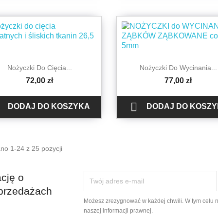


Szybki podgląd
Szybki podgląd
Nożyczki Do Cięcia...
Nożyczki Do Wycinania...
72,00 zł
77,00 zł

DODAJ DO KOSZYKA
DODAJ DO KOSZ
no 1-24 z 25 pozycji
cję o
przedażach
Możesz zrezygnować w każdej chwili. W tym celu 
naszej informacji prawnej.