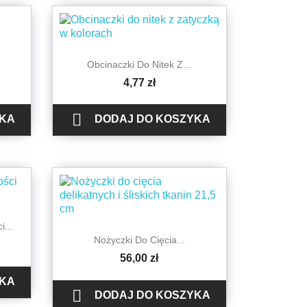

Szybki podgląd
Obcinaczki Do Nitek Z...
4,77 zł

YKA
DODAJ DO KOSZYKA
...

Szybki podgląd
Nożyczki Do Cięcia...
56,00 zł
YKA

DODAJ DO KOSZYKA