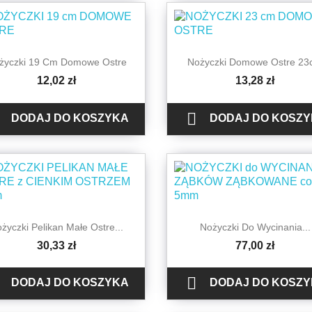


Szybki podgląd
Szybki podgląd
życzki 19 Cm Domowe Ostre
Nożyczki Domowe Ostre 2
12,02 zł
13,28 zł

DODAJ DO KOSZYKA
DODAJ DO KOSZ


Szybki podgląd
Szybki podgląd
życzki Pelikan Małe Ostre...
Nożyczki Do Wycinania...
30,33 zł
77,00 zł

DODAJ DO KOSZYKA
DODAJ DO KOSZ