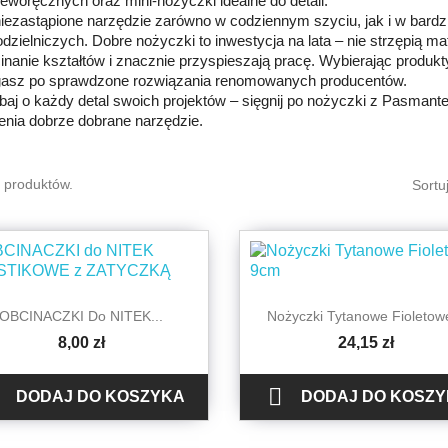
 leworęcznych oraz mini-nożyczki idealne do detali.
niezastąpione narzędzie zarówno w codziennym szyciu, jak i w bard
odzielniczych. Dobre nożyczki to inwestycja na lata – nie strzępią ma
inanie kształtów i znacznie przyspieszają pracę. Wybierając produkt
gasz po sprawdzone rozwiązania renomowanych producentów.
aj o każdy detal swoich projektów – sięgnij po nożyczki z Pasmanteria
enia dobrze dobrane narzędzie.
5 produktów.
Sortu


Szybki podgląd
Szybki podgląd
OBCINACZKI Do NITEK...
Nożyczki Tytanowe Fioletowe
8,00 zł
24,15 zł

DODAJ DO KOSZYKA
DODAJ DO KOSZ