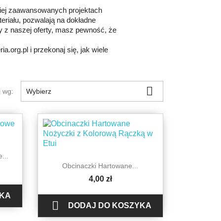
ziej zaawansowanych projektach
teriału, pozwalają na dokładne
y z naszej oferty, masz pewność, że
.org.pl i przekonaj się, jak wiele

j wg:
Wybierz
...

Szybki podgląd
Obcinaczki Hartowane...
4,00 zł
YKA

DODAJ DO KOSZYKA