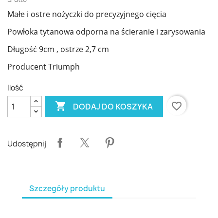
Małe i ostre nożyczki do precyzyjnego cięcia
Powłoka tytanowa odporna na ścieranie i zarysowania
Długość 9cm , ostrze 2,7 cm
Producent Triumph
Ilość

favorite_border
DODAJ DO KOSZYKA
Udostępnij
Szczegóły produktu