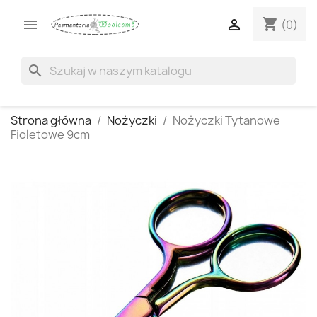
shopping_cart


(0)
search
Strona główna
Nożyczki
Nożyczki Tytanowe
Fioletowe 9cm