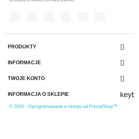
szczegóły w naszej informacji prawnej.
Facebook
Twitter
Rss
YouTube
Pinterest
Instagram

PRODUKTY

INFORMACJE

TWOJE KONTO
keyb
INFORMACJA O SKLEPIE
© 2026 - Oprogramowanie e-sklepu od PrestaShop™