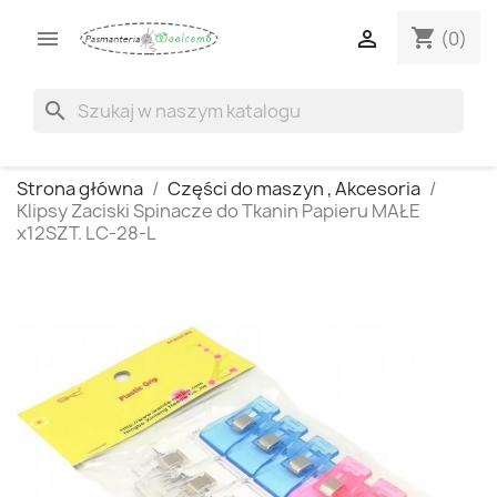
shopping_cart


(0)
search
Strona główna
Części do maszyn , Akcesoria
Klipsy Zaciski Spinacze do Tkanin Papieru MAŁE
x12SZT. LC-28-L