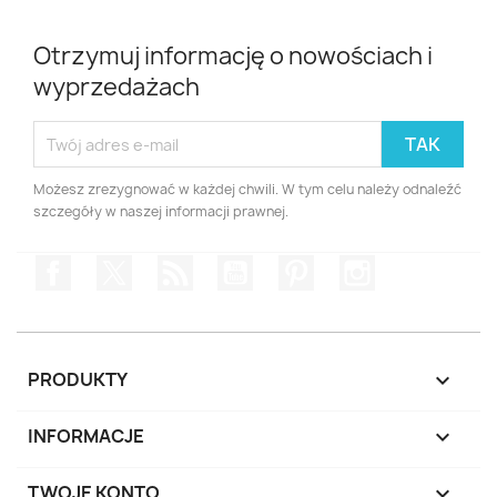
Otrzymuj informację o nowościach i
wyprzedażach
Możesz zrezygnować w każdej chwili. W tym celu należy odnaleźć
szczegóły w naszej informacji prawnej.
Facebook
Twitter
Rss
YouTube
Pinterest
Instagram
PRODUKTY

INFORMACJE

TWOJE KONTO
