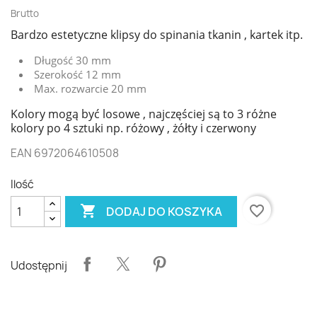
Brutto
Bardzo estetyczne klipsy do spinania tkanin , kartek itp.
Długość 30 mm
Szerokość 12 mm
Max. rozwarcie 20 mm
Kolory mogą być losowe , najczęściej są to 3 różne
kolory po 4 sztuki np. różowy , żółty i czerwony
EAN 6972064610508
Ilość

favorite_border
DODAJ DO KOSZYKA
Udostępnij