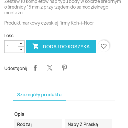
Zestaw 10 kompletów nap typu body w kolorze srebrnym
o średnicy 15 mm z przyrządem do samodzielnego
montażu
Produkt markowy czeskiej firmy Koh-i-Noor
Ilość

favorite_border
DODAJ DO KOSZYKA
Udostępnij
Szczegóły produktu
Opis
Rodzaj
Napy Z Praską