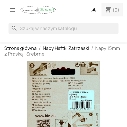
shopping_cart


(0)
search
Strona główna
Napy Haftki Zatrzaski
Napy 15mm
z Praską - Srebrne