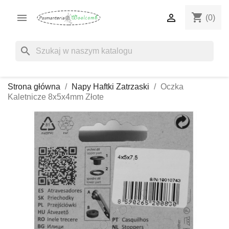
shopping_cart


(0)
search
Strona główna
Napy Haftki Zatrzaski
Oczka
Kaletnicze 8x5x4mm Złote