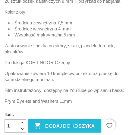
20 sztuk oczek kaletniczych 8 mm + przyrząd do nabijania
Kolor złoty
Średnica zewnętrzna 7,5 mm
Średnice wewnętrzna 4 mm
Wysokość maksymalna 5 mm
Zastosowanie : oczka do skóry, skaju, plandek, torebek,
plecaków ..
Produkcja KOH-I-NOOR Czechy
Opakowanie zawiera 10 kompletów oczek oraz praskę do
samodzielnego montażu.
Film instruktażowy dostępny na YouTube po wpisaniu hasła:
Prym Eyelets and Washers 11mm
Ilość

favorite_border
DODAJ DO KOSZYKA