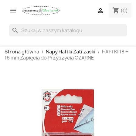
shopping_cart


(0)
search
Strona główna
Napy Haftki Zatrzaski
HAFTKI 18 +
16 mm Zapięcia do Przyszycia CZARNE