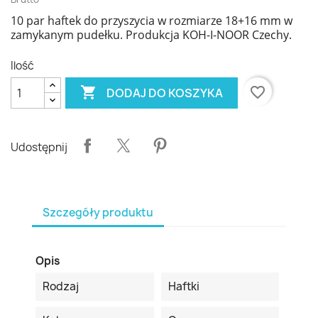
10 par haftek do przyszycia w rozmiarze 18+16 mm w
zamykanym pudełku. Produkcja KOH-I-NOOR Czechy.
Ilość

favorite_border
DODAJ DO KOSZYKA
Udostępnij
Szczegóły produktu
Opis
Rodzaj
Haftki