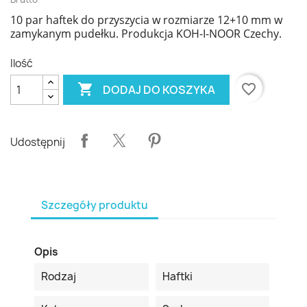
10 par haftek do przyszycia w rozmiarze 12+10 mm w
zamykanym pudełku. Produkcja KOH-I-NOOR Czechy.
Ilość

favorite_border
DODAJ DO KOSZYKA
Udostępnij
Szczegóły produktu
Opis
Rodzaj
Haftki