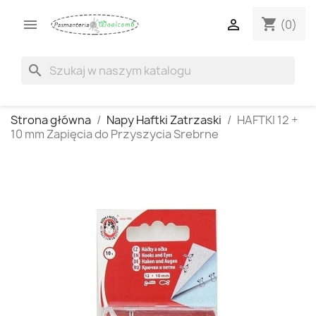
shopping_cart


(0)
search
Strona główna
Napy Haftki Zatrzaski
HAFTKI 12 +
10 mm Zapięcia do Przyszycia Srebrne