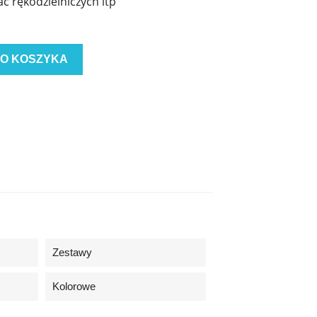
c rękodzielniczych itp
DO KOSZYKA
Zestawy
Kolorowe