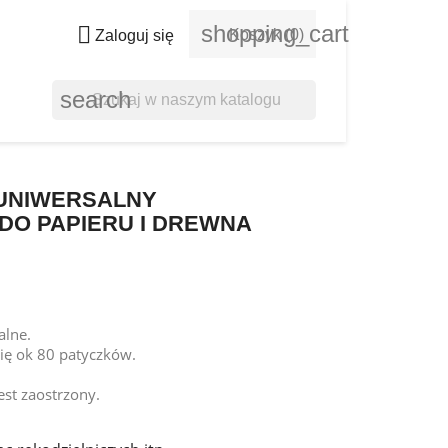
shopping_cart

Koszyk
(0)
Zaloguj się
search
 UNIWERSALNY
 DO PAPIERU I DREWNA
alne.
ię ok 80 patyczków.
est zaostrzony.