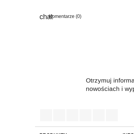
Komentarze (0)
Otrzymuj informa
nowościach i wy
Facebook
Twitter
Rss
YouTube
Pinterest
Instag