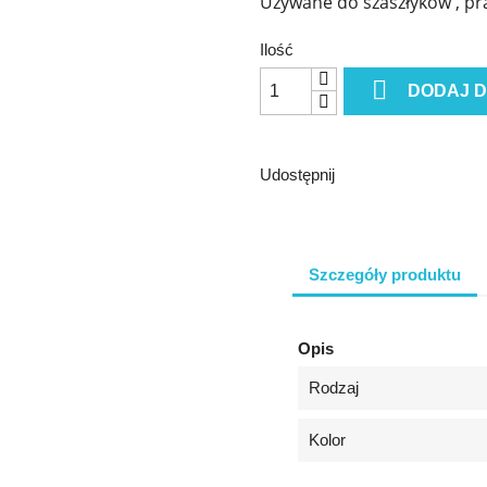
Uzywane do szaszłyków , pra
Ilość

DODAJ 
Udostępnij
Szczegóły produktu
Opis
Rodzaj
Kolor