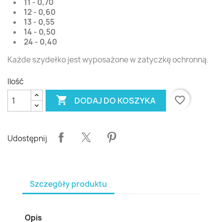
11 - 0,70
12 - 0,60
13 - 0,55
14 - 0,50
24 - 0,40
Każde szydełko jest wyposażone w zatyczkę ochronną.
Ilość

favorite_border
DODAJ DO KOSZYKA
Udostępnij
Szczegóły produktu
Opis