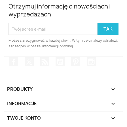
Otrzymuj informację o nowościach i
wyprzedażach
Możesz zrezygnować w każdej chwili. W tym celu należy odnaleźć
szczegóły w naszej informacji prawnej.
Facebook
Twitter
Rss
YouTube
Pinterest
Instagram
PRODUKTY

INFORMACJE

TWOJE KONTO
