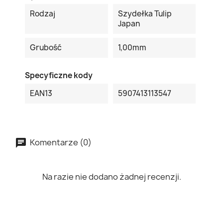
Rodzaj
Szydełka Tulip
Japan
Grubość
1,00mm
Specyficzne kody
EAN13
5907413113547
Komentarze (0)
Na razie nie dodano żadnej recenzji.