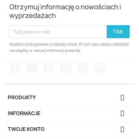
Otrzymuj informację o nowościach i
wyprzedażach
Możesz zrezygnować w każdej chwili. W tym celu należy odnaleźć
szczegóły w naszej informacji prawnej.
Facebook
Twitter
Rss
YouTube
Pinterest
Instagram

PRODUKTY

INFORMACJE

TWOJE KONTO