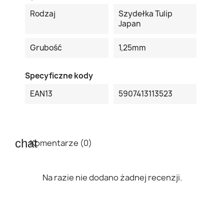
Rodzaj
Szydełka Tulip
Japan
Grubość
1,25mm
Specyficzne kody
EAN13
5907413113523
Komentarze (0)
Na razie nie dodano żadnej recenzji.