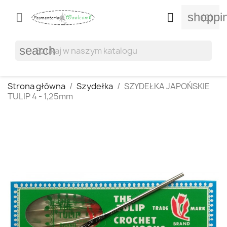
shoppi


(0)
search
Strona główna
Szydełka
SZYDEŁKA JAPOŃSKIE
TULIP 4 - 1,25mm