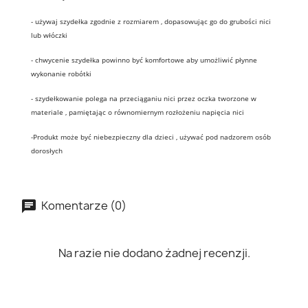
- używaj szydełka zgodnie z rozmiarem , dopasowując go do grubości nici
lub włóczki
- chwycenie szydełka powinno być komfortowe aby umożliwić płynne
wykonanie robótki
- szydełkowanie polega na przeciąganiu nici przez oczka tworzone w
materiale , pamiętając o równomiernym rozłożeniu napięcia nici
-Produkt może być niebezpieczny dla dzieci , używać pod nadzorem osób
dorosłych
Komentarze (0)
Na razie nie dodano żadnej recenzji.