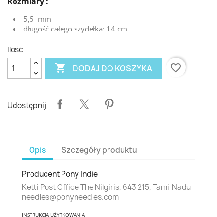
Rozmiary :
5,5 mm
długość całego szydełka: 14 cm
Ilość

favorite_border
DODAJ DO KOSZYKA
Udostępnij
Opis
Szczegóły produktu
Producent Pony
Indie
Ketti Post Office The Nilgiris, 643 215, Tamil Nadu
needles@ponyneedles.com
INSTRUKCJA UŻYTKOWANIA