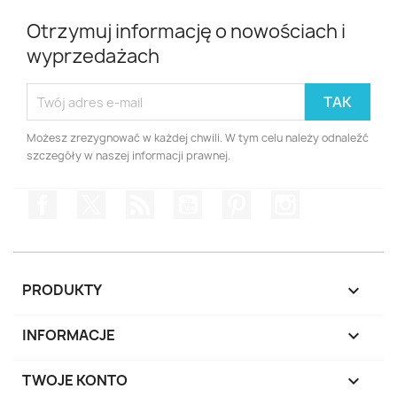
Otrzymuj informację o nowościach i
wyprzedażach
Możesz zrezygnować w każdej chwili. W tym celu należy odnaleźć
szczegóły w naszej informacji prawnej.
Facebook
Twitter
Rss
YouTube
Pinterest
Instagram
PRODUKTY

INFORMACJE

TWOJE KONTO
