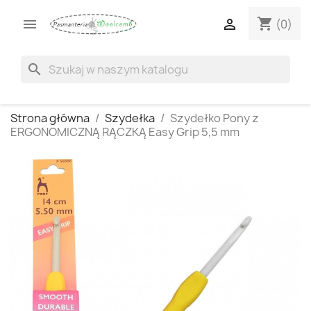
shopping_cart


(0)
search
Strona główna
Szydełka
Szydełko Pony z
ERGONOMICZNĄ RĄCZKĄ Easy Grip 5,5 mm