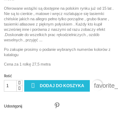
Oferowane wstążki są dostępne na polskim rynku już od 15 lat .
Nie są to cienkie , matowe i wręcz rozlatujące się tasiemki
chińskie jakich na allegro pełno tylko porządne , grubo tkane ,
tasiemki atłasowe z pięknym połyskiem . Każdy kto kupił
wcześniej inne i porówna z naszymi od razu zobaczy efekt
.Doskonałe do wszelkich prac rękodzielniczych , ozdób
weselnych , przyjęć ...
Po zakupie prosimy o podanie wybranych numerów kolorów z
katalogu
Cena za 1 rolkę 27,5 metra
Ilość

favorite
DODAJ DO KOSZYKA
Udostępnij