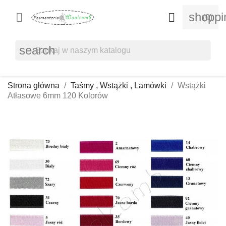
shoppi


(0)
search
Strona główna
Taśmy , Wstążki , Lamówki
Wstążki
Atłasowe 6mm 120 Kolorów