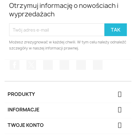
Otrzymuj informację o nowościach i
wyprzedażach
Możesz zrezygnować w każdej chwili. W tym celu należy odnaleźć
szczegóły w naszej informacji prawnej.
Facebook
Twitter
Rss
YouTube
Pinterest
Instagram

PRODUKTY

INFORMACJE

TWOJE KONTO