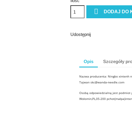
Ilość

DODAJ DO 
Udostępnij
Opis
Szczegóły pr
Nazwa producenta: Ningbo xintenh ne
Tajwan skc@wanda-needle.com
Osobą odpowiedzialną jest podmiot g
Wołomin,PL,05-200 pchot(małpa)inter