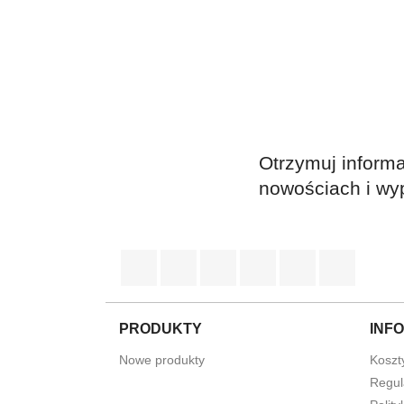
Otrzymuj informa
nowościach i wy
Facebook
Twitter
Rss
YouTube
Pinterest
Instag
PRODUKTY
INF
Nowe produkty
Koszt
Regul