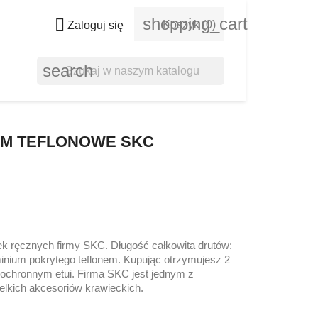
shopping_cart

Koszyk
(0)
Zaloguj się
search
MM TEFLONOWE SKC
tek ręcznych firmy SKC. Długość całkowita drutów:
inium pokrytego teflonem. Kupując otrzymujesz 2
ochronnym etui. Firma SKC jest jednym z
lkich akcesoriów krawieckich.