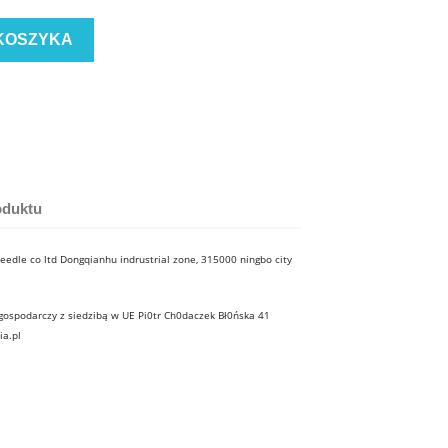
KOSZYKA
oduktu
edle co ltd Dongqianhu indrustrial zone, 315000 ningbo city
ospodarczy z siedzibą w UE Pi0tr Ch0daczek Bł0ńska 41
ia.pl