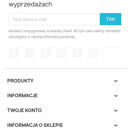
wyprzedażach
Możesz zrezygnować w każdej chwili. W tym celu należy odnaleźć
szczegóły w naszej informacji prawnej.
Facebook
Twitter
Rss
YouTube
Pinterest
Instagram
PRODUKTY

INFORMACJE

TWOJE KONTO

INFORMACJA O SKLEPIE
keyboard_arrow_down