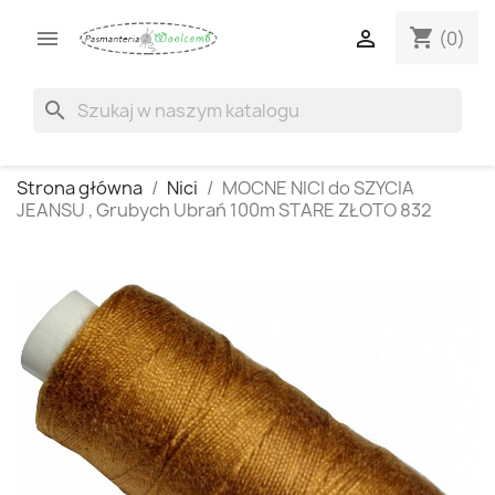
shopping_cart


(0)
search
Strona główna
Nici
MOCNE NICI do SZYCIA
JEANSU , Grubych Ubrań 100m STARE ZŁOTO 832