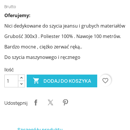
Brutto
Oferujemy:
Nici dedykowane do szycia jeansu i grubych materiałów
Grubość 300x3 . Poliester 100% . Nawoje 100 metrów.
Bardzo mocne , ciężko zerwać ręką..
Do szycia maszynowego i ręcznego
Ilość

favorite_border
DODAJ DO KOSZYKA
Udostępnij
Szczegóły produktu